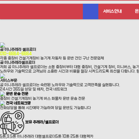
서비스안내
온
곰 미니추레라 셀프로더
010-6664-6664
각종 중장비 건설기계장비 농기계 자동차 등
운반 견인 구난 전문업체
곰 미니추레라
셀프로더
저희 곰 미니추레라 셀프로더는 소형 중장비부터 대형 중장비, 건설기계 장비, 미니버스, 농
노하우와 기술력으로 고객님의 소중한 시간과 비용을 절감 시켜드리도록 최선을 다합니다. 
서비스부문
곰 미니추레라 셀프로더는 숙련된 노하우와 기술력으로 고객만족을 실현합니다.
24시간 365일 상담 및 배차, 전국 네트워크
운반 운송 전문
중장비 건설기계장비 농기계
버스 화물차 운반 운송 전문
전국 네트워크망
전화상담을 통해 시간예약 가능하며
당일 운반도 가능합니다
보유 추레라/셀프로더
5톤,9.5톤 미니추레라 대형셀프로더
5톤 10톤 25톤 대형렉카