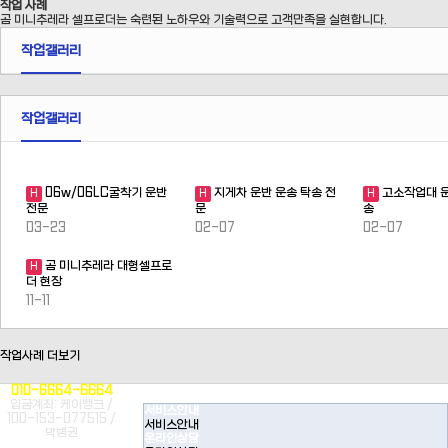
작업 사례
곰 미니추레라 셀프로더는 숙련된 노하우와 기술력으로 고객만족을 실현합니다.
작업갤러리
작업갤러리
06w/06LC굴착기 운반
지게차 운반 운송 탁송 전
고소작업대 운
H
H
H
전문
문
송
03-23
02-07
02-07
곰 미니추레라 대형셀프로
H
더 현장
11-11
작업사례 더보기
010-6664-6664
입금계좌: 케이뱅크 /
서비스안내
100-153-077515 /
서비스안내
박병권
온라인상담