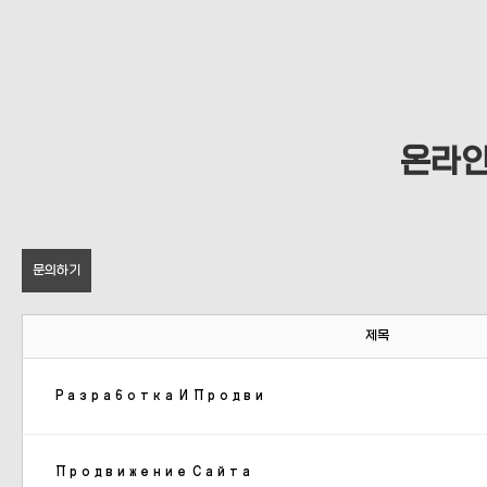
온라
문의하기
제목
Разработка И Продви
Продвижение Сайта