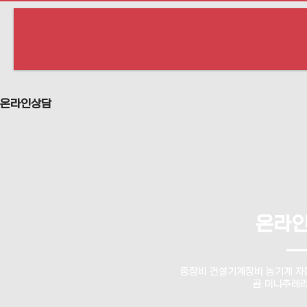
온라인상담
온라
중장비 건설기계장비 농기계 자
곰 미니추레