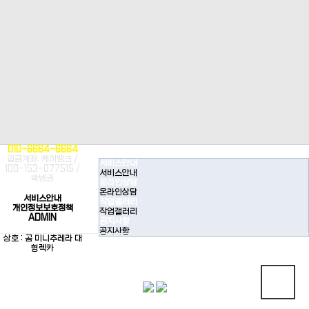
010-6664-6664
입금계좌: 케이뱅크 /
서비스안내
100-153-077515 /
서비스안내
박병권
온라인상담
온라인상담
서비스안내
작업갤러리
개인정보보호정책
작업갤러리
ADMIN
공지사항
공지사항
상호 : 곰 미니추레라 대
형렉카