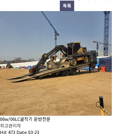
목록
06w/06LC굴착기 운반전문
최고관리자
Hit
473
Date
03-23