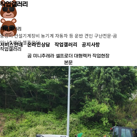
작업갤러리
작업갤러리
중장비 건설기계장비 농기계 자동차 등 운반 견인 구난전문-곰
미니추레라 셀프로더
서비스안내
온라인상담
작업갤러리
공지사항
작업갤러리
곰 미니추레라 셀프로더 대형렉카 작업현장
본문