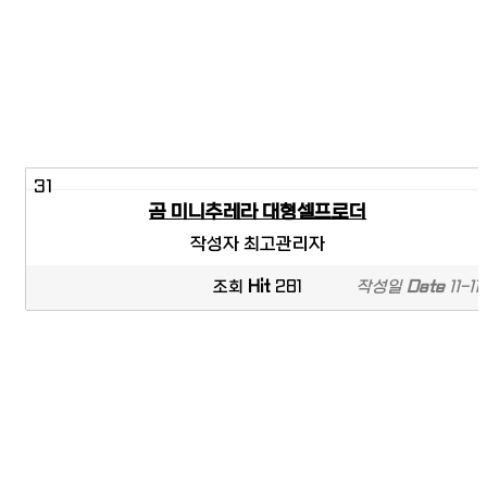
31
곰 미니추레라 대형셀프로더
작성자
최고관리자
조회
Hit
281
작성일
Date
11-11