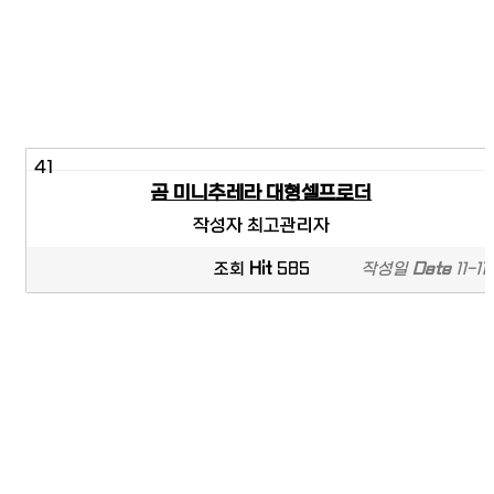
41
곰 미니추레라 대형셀프로더
작성자
최고관리자
조회
Hit
585
작성일
Date
11-11