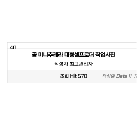
40
곰 미니추레라 대형셀프로더 작업사진
작성자
최고관리자
조회
Hit
570
작성일
Date
11-11