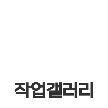
중장비 건설기계장비 농기
계 자동차 등 운반 견인 구
난전문-곰 미니추레라 셀
프로더
작업갤러리