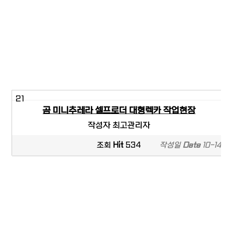
21
곰 미니추레라 셀프로더 대형렉카 작업현장
작성자
최고관리자
조회
Hit
534
작성일
Date
10-14