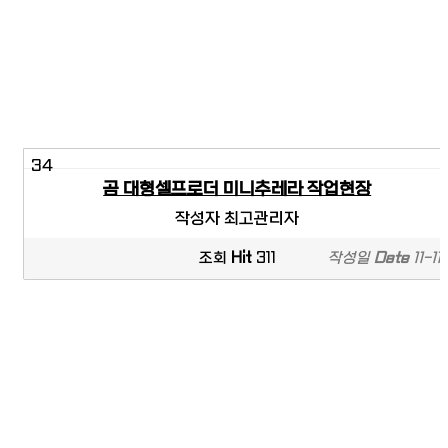
34
곰 대형셀프로더 미니추레라 작업현장
작성자
최고관리자
조회
Hit
311
작성일
Date
11-11