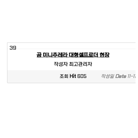
39
곰 미니추레라 대형셀프로더 현장
작성자
최고관리자
조회
Hit
605
작성일
Date
11-11