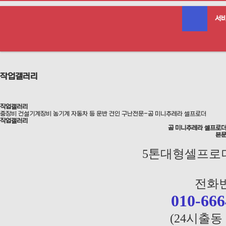
서
작업갤러리
작업갤러리
중장비 건설기계장비 농기계 자동차 등 운반 견인 구난전문-곰 미니추레라 셀프로더
작업갤러리
곰 미니추레라 셀프로더
본
5톤대형셀프로
전화번
010-666
(24시출동