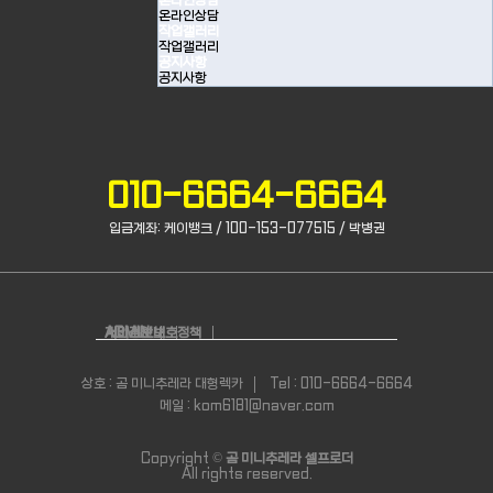
온라인상담
온라인상담
작업갤러리
작업갤러리
공지사항
공지사항
010-6664-6664
입금계좌: 케이뱅크 / 100-153-077515 / 박병권
서비스안내
개인정보보호정책
ADMIN
상호 : 곰 미니추레라 대형렉카
Tel : 010-6664-6664
메일 : kom6181@naver.com
Copyright ©
곰 미니추레라 셀프로더
All rights reserved.