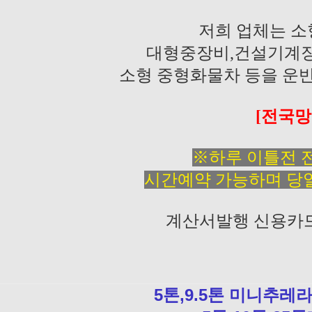
저희 업체는 
대형중장비,건설기계장
소형 중형화물차 등을 운
[전국망
※하루 이틀전 
시간예약 가능하며 당
계산서발행 신용카
5톤,9.5톤 미니추레