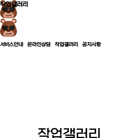
작업갤러리
작업갤러리
서비스안내
온라인상담
작업갤러리
공지사항
중장비 건설기계장비
농기계 자동차 등 운반 견인
구난전문-곰 미니추레라
셀프로더
작업갤러리