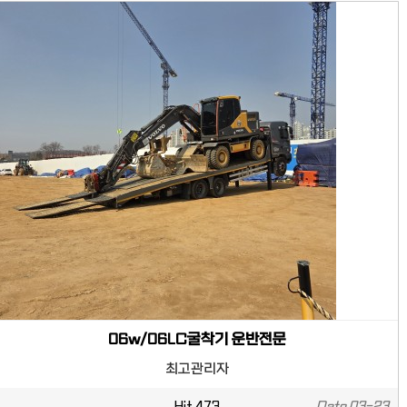
06w/06LC굴착기 운반전문
최고관리자
Hit
473
Date
03-23