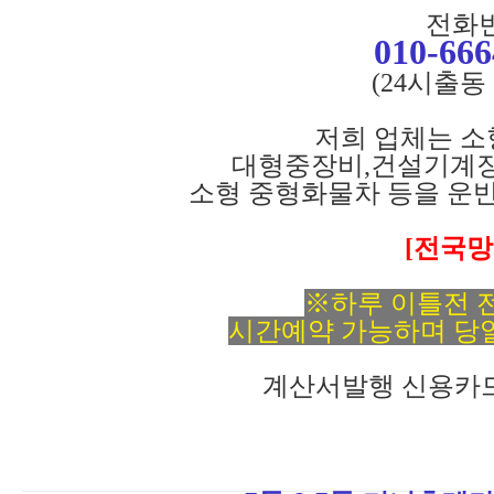
전화번
010-666
(24시출동
저희 업체는 
대형중장비,건설기계장
소형 중형화물차 등을 운
[전국망
※하루 이틀전 
시간예약 가능하며 당
계산서발행 신용카