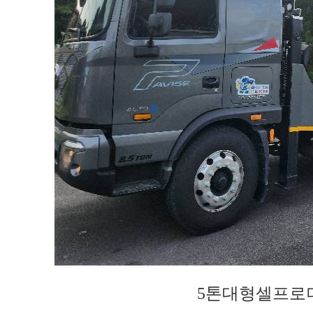
5톤대형셀프로