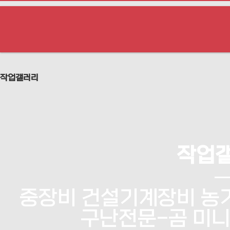
작업갤러리
작업
중장비 건설기계장비 농기
구난전문-곰 미