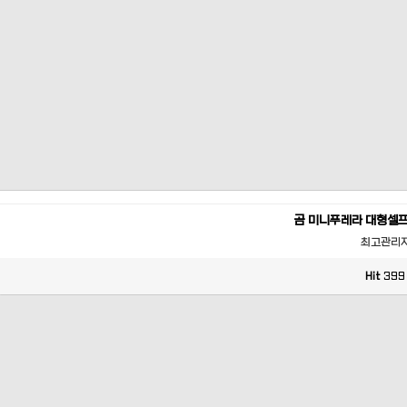
곰 미니푸레라 대형셀
최고관리
Hit
399