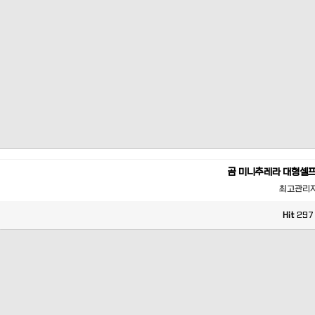
곰 미니추레라 대형셀
최고관리
Hit
297