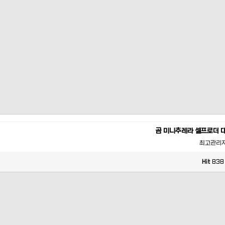
곰 미니추레라 셀프로더 
최고관리
Hit
838