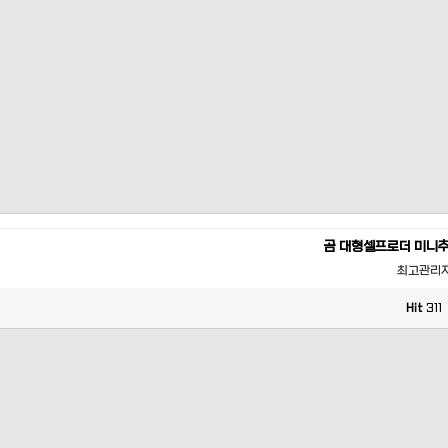
곰 대형셀프로더 미니
최고관리
Hit
311