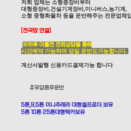
저희 업체는 소형중장비부터
대형중장비,건설기계장비,미니버스,농기계,
소형 중형화물차 등을 운반해주는 전문업체입
[전국망 연결]
※하루 이틀전 전화상담을 통해
시간예약 가능하며 당일 운반도가능합니다.
계산서발행 신용카드결제가능 합니다
#유압콤푸운반
5톤,9.5톤 미니추레라 대형셀프로더 보유
5톤 10톤 25톤대형렉카보유