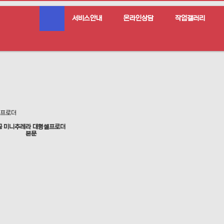
서비스안내
온라인상담
작업갤러리
셀프로더
곰 미니추레라 대형셀프로더
본문