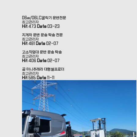
06w/06LC굴착기 운반전문
최고관리자
Hit
473
Date
03-23
지게차 운반 운송 탁송 전문
최고관리자
Hit
481
Date
02-07
고소작업대 운반 운송 탁송
최고관리자
Hit
406
Date
02-07
곰 미니추레라 대형셀프로더
최고관리자
Hit
585
Date
11-11