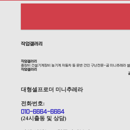
류
작업갤러리
작업갤러리
중장비 건설기계장비 농기계 자동차 등 운반 견인 구난전문-곰 미니추레라 
작업갤러리
대형셀프로더 미니추레라
전화번호:
010-6664-6664
(24시출동 및 상담)