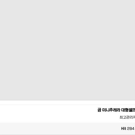
곰 미니추레라 대형셀
최고관리
Hit
284