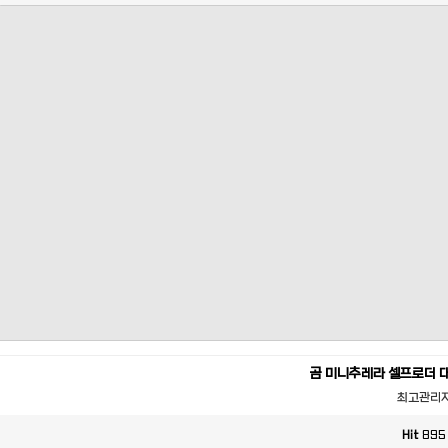
곰 미니추레라 셀프로더 
최고관리
Hit
895