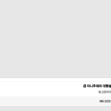
곰 미니추레라 대형
최고관리
Hit
609