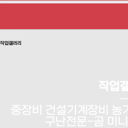
작업갤러리
작업
중장비 건설기계장비 농기
구난전문-곰 미