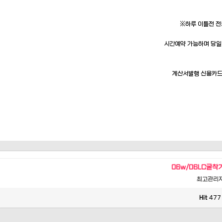
※하루 이틀전 전
시간예약 가능하며 당일
계산서발행 신용카드
06w/06LC굴착
최고관리
Hit
477