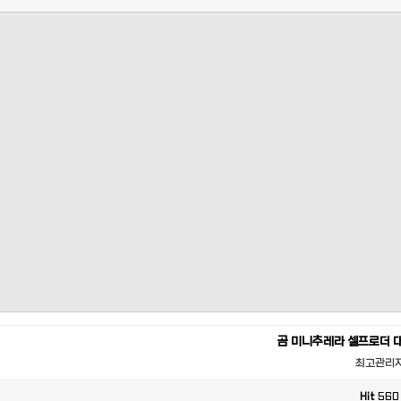
곰 미니추레라 셀프로더 
최고관리
Hit
560