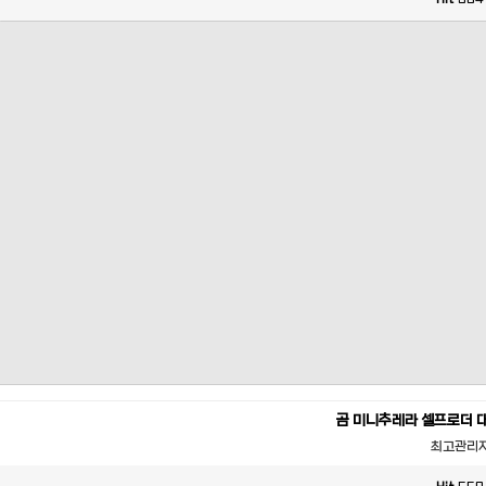
곰 미니추레라 셀프로더 
최고관리