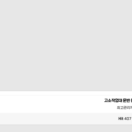
고소작업대 운반 
최고관리
Hit
407