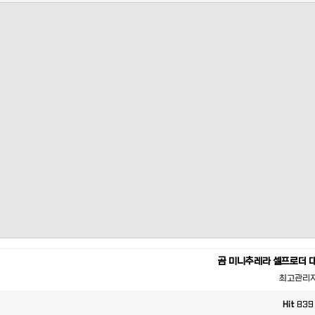
곰 미니추레라 셀프로더 
최고관리
Hit
839