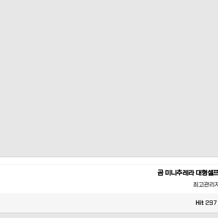
곰 미니추레라 대형셀
최고관리
Hit
297