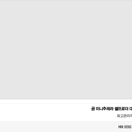
곰 미니추레라 셀프로더 
최고관리
Hit
896