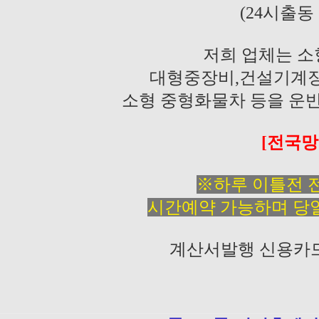
(24시출동
저희 업체는 
대형중장비,건설기계장
소형 중형화물차 등을 운
[전국망
※하루 이틀전 
시간예약 가능하며 당
계산서발행 신용카