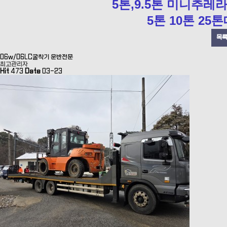
5톤,9.5톤 미니추레
5톤 10톤 2
목
06w/06LC굴착기 운반전문
최고관리자
Hit
473
Date
03-23