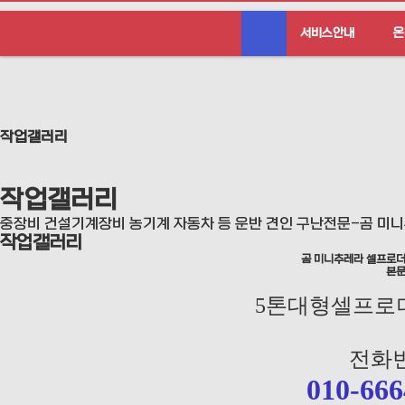
서비스안내
온
작업갤러리
작업갤러리
중장비 건설기계장비 농기계 자동차 등 운반 견인 구난전문-곰 미
작업갤러리
곰 미니추레라 셀프로더
본
5톤대형셀프로
전화번
010-666