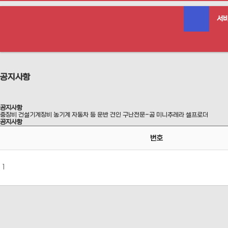
서
공지사항
공지사항
중장비 건설기계장비 농기계 자동차 등 운반 견인 구난전문-곰 미니추레라 셀프로더
공지사항
번호
1