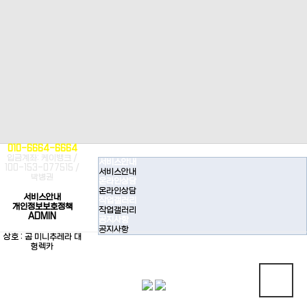
010-6664-6664
입금계좌: 케이뱅크 /
서비스안내
100-153-077515 /
서비스안내
박병권
온라인상담
온라인상담
서비스안내
작업갤러리
개인정보보호정책
작업갤러리
ADMIN
공지사항
공지사항
상호 : 곰 미니추레라 대
형렉카