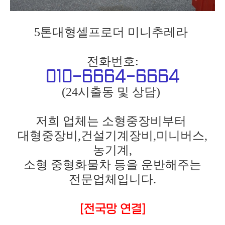
5톤대형셀프로더 미니추레라
전화번호:
010-6664-6664
(24시출동 및 상담)
저희 업체는 소형중장비부터
대형중장비,건설기계장비,미니버스,
농기계,
소형 중형화물차 등을 운반해주는
전문업체입니다.
[전국망 연결]