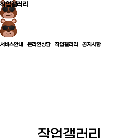
작업갤러리
작업갤러리
서비스안내
온라인상담
작업갤러리
공지사항
중장비 건설기계장비
농기계 자동차 등 운반 견인
구난전문-곰 미니추레라
셀프로더
작업갤러리