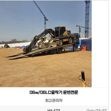
06w/06LC굴착기 운반전문
최고관리자
Hit
473
Date
03-23