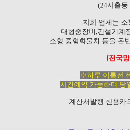
(24시출동
저희 업체는 
대형중장비,건설기계장
소형 중형화물차 등을 운
[전국망
※하루 이틀전 
시간예약 가능하며 당
계산서발행 신용카