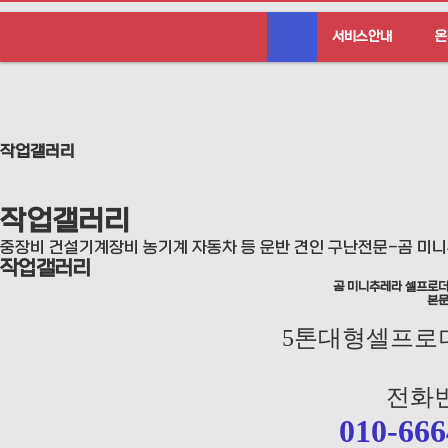
서비스안내
온
작업갤러리
작업갤러리
중장비 건설기계장비 농기계 자동차 등 운반 견인 구난전문-곰 미
작업갤러리
곰 미니추레라 셀프로더
본
5톤대형셀프로
전화번
010-666