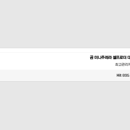
곰 미니추레라 셀프로더 
최고관리
Hit
895