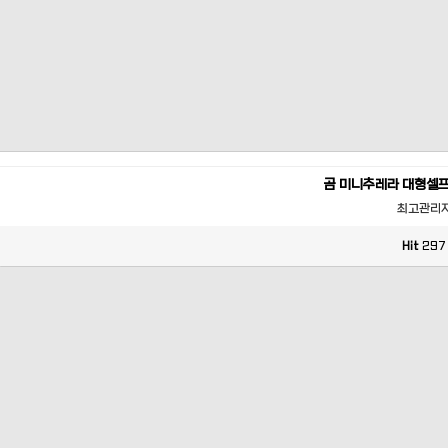
곰 미니추레라 대형셀
최고관리
Hit
297