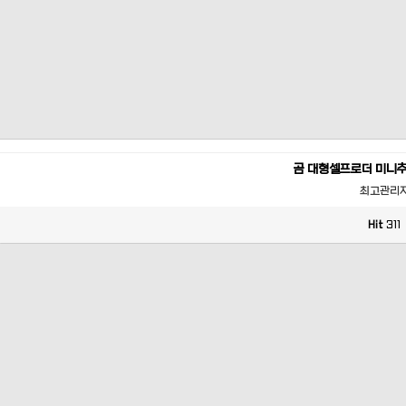
곰 대형셀프로더 미니
최고관리
Hit
311