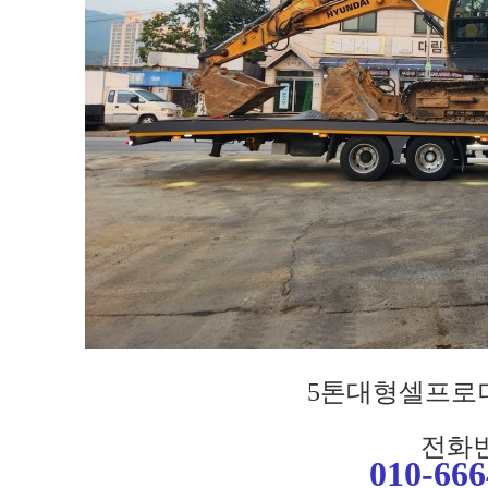
5톤대형셀프로
전화번
010-666