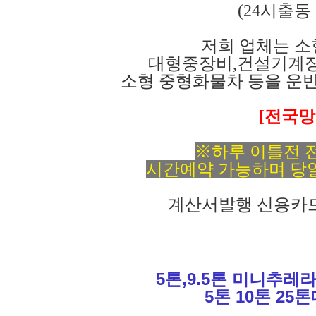
(24시출동
저희 업체는 
대형중장비,건설기계장
소형 중형화물차 등을 운
[전국망
※하루 이틀전 
시간예약 가능하며 당
계산서발행 신용카
5톤,9.5톤 미니추레
5톤 10톤 2