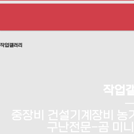
작업갤러리
작업
중장비 건설기계장비 농기
구난전문-곰 미