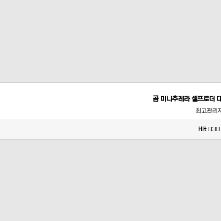
곰 미니추레라 셀프로더 
최고관리
Hit
838