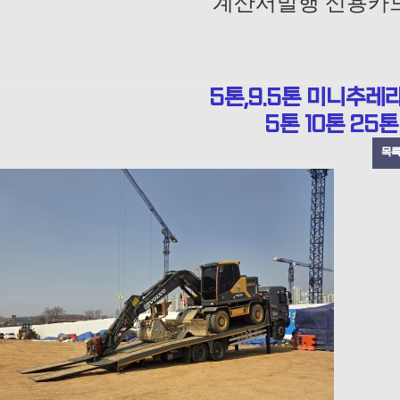
계산서발행 신용카
5톤,9.5톤 미니추레
5톤 10톤 2
목