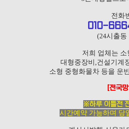
전화번
010-666
(24시출동
저희 업체는 
대형중장비,건설기계장
소형 중형화물차 등을 운
[전국망
※하루 이틀전 
시간예약 가능하며 당