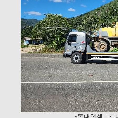
5톤대형셀프로