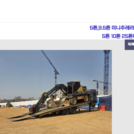
5톤,9.5톤 미니추레
5톤 10톤 2
목