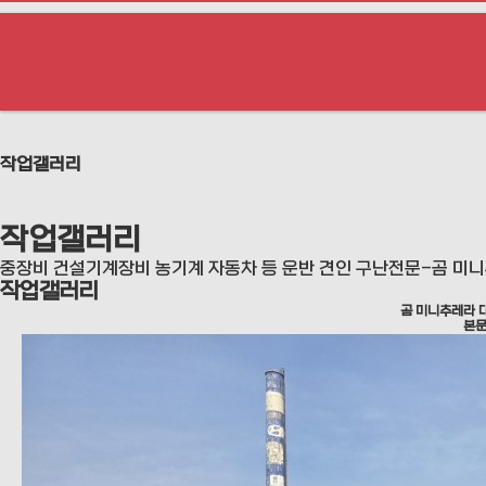
작업갤러리
작업갤러리
중장비 건설기계장비 농기계 자동차 등 운반 견인 구난전문-곰 미
작업갤러리
곰 미니추레라 
본