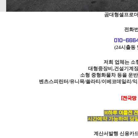
곰대형셀프로더
전화번
010-666
(24시출동
저희 업체는 
대형중장비,건설기계장
소형 중형화물차 등을 운
벤츠스피린터/유니목/쏠라티/이베코데일리/익
[전국망
※하루 이틀전 
시간예약 가능하며 당
계산서발행 신용카